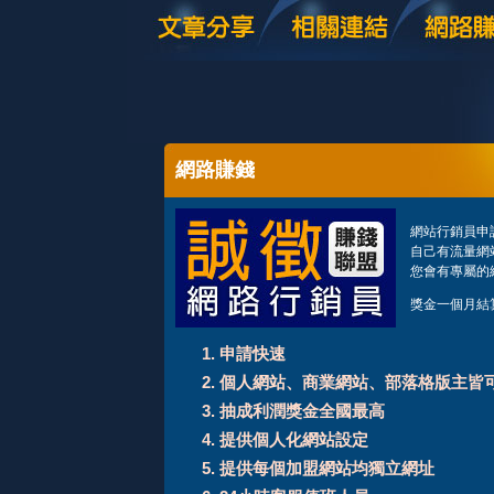
網路賺錢
網站行銷員申
自己有流量網站
您會有專屬的
獎金一個月結
申請快速
個人網站、商業網站、部落格版主皆
抽成利潤獎金全國最高
提供個人化網站設定
提供每個加盟網站均獨立網址